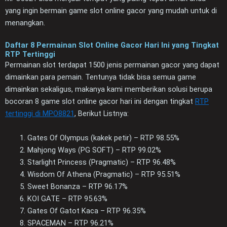
yang ingin bermain game slot online gacor yang mudah untuk di
menangkan.
Daftar 8 Permainan Slot Online Gacor Hari Ini yang Tingkat
RTP Tertinggi
Permainan slot terdapat 1500 jenis permainan gacor yang dapat
dimainkan para pemain. Tentunya tidak bisa semua game
dimainkan sekaligus, makanya kami memberikan solusi berupa
bocoran 8 game slot online gacor hari ini dengan tingkat
RTP
tertinggi di MPO8821
, Berikut Listnya:
Gates Of Olympus (kakek petir) – RTP 98.55%
Mahjong Ways (PG SOFT) – RTP 99.02%
Starlight Princess (Pragmatic) – RTP 96.48%
Wisdom Of Athena (Pragmatic) – RTP 95.51%
Sweet Bonanza – RTP 96.17%
KOI GATE – RTP 95.63%
Gates Of Gatot Kaca – RTP 96.35%
SPACEMAN – RTP 96.21%