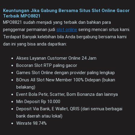
Keuntungan Jika Gabung Bersama Situs Slot Online Gacor
Terbaik MPO8821
MPO8821 sudah menjadi yang terbaik dan bahkan para
penggemar permainan judi
slot online
sering mencari situs kami.
Terdapat Banyak kelebihan bila Anda bergabung bersama kami
dan ini yang bisa anda dapatkan:
Akses Layanan Customer Online 24 Jam
Bocoran Slot RTP paling gacor
Games Slot Online dengan provider paling lengkap
BOnus All Slot New Member 100% Didepan (bukan
belakang)
Event Bola Petir, Scatter, Bom Bonanza dan lainnya
Min Deposit Rp 10.000
Deposit Via Bank, E Wallet, QRIS (dari semua berbagai
bank daerah atau lokal)
Winrate 98.74%